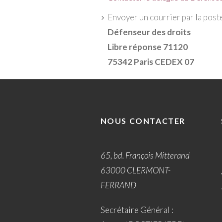
Envoyer un courrier par la poste 
Défenseur des droits
Libre réponse 71120
75342 Paris CEDEX 07
NOUS CONTACTER
65, bd. François Mitterand
63000 CLERMONT-
FERRAND
Secrétaire Général :