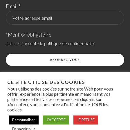
Email *
*Mention obligatoire
J'ai lu et j'accepte la politique de confidentialité
CE SITE UTILISE DES COOKIES
Nous utilisons des cookies sur notre site Web pour vous
offrir l'expérience la plus pertinente en mémorisant vos
préférences et les visites répétées. En cliquant sur
ACCESSIBILITÉ
POLITIQUE RELATIVE AUX COOKIES
«Accepter», vous consentez à l'utilisation de TOUS les
SITEMAP
SITE RÉALISÉ PAR OVERSCAN
cookies.
Politique de confidentialité
Personnaliser
J'ACCEPTE
JE REFUSE
/ ASSOCIATION DES EPFL ©
2021
En savoir plus