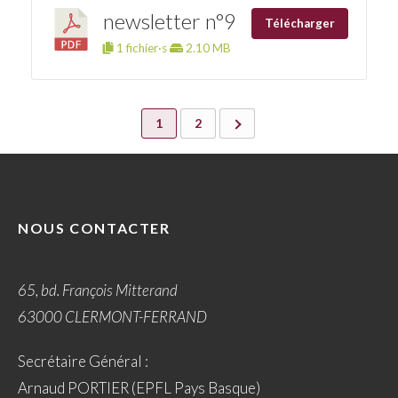
newsletter n°9
Télécharger
1 fichier·s
2.10 MB
1
2
NOUS CONTACTER
65, bd. François Mitterand
63000 CLERMONT-FERRAND
Secrétaire Général :
Arnaud PORTIER (EPFL Pays Basque)