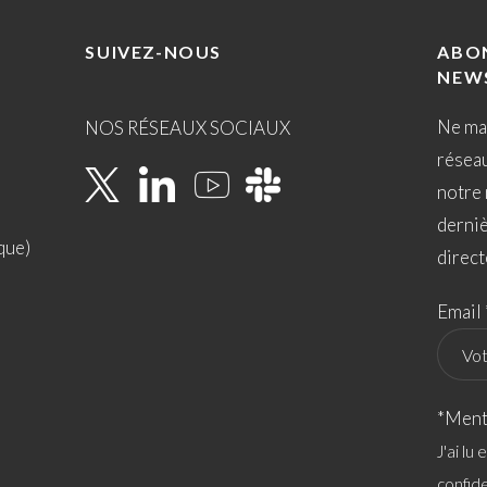
SUIVEZ-NOUS
ABO
NEW
Ne ma
NOS RÉSEAUX SOCIAUX
résea
notre 
derni
que)
direct
Email 
*Ment
J'ai lu
confide