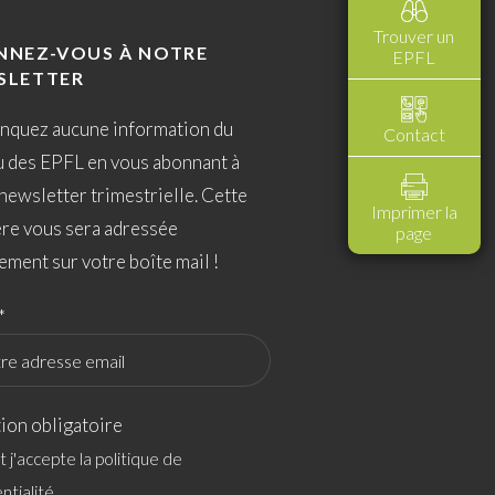
Trouver un
NNEZ-VOUS À NOTRE
EPFL
SLETTER
nquez aucune information du
Contact
u des EPFL en vous abonnant à
newsletter trimestrielle. Cette
Imprimer la
ère vous sera adressée
page
ement sur votre boîte mail !
*
ion obligatoire
 et j'accepte la politique de
ntialité