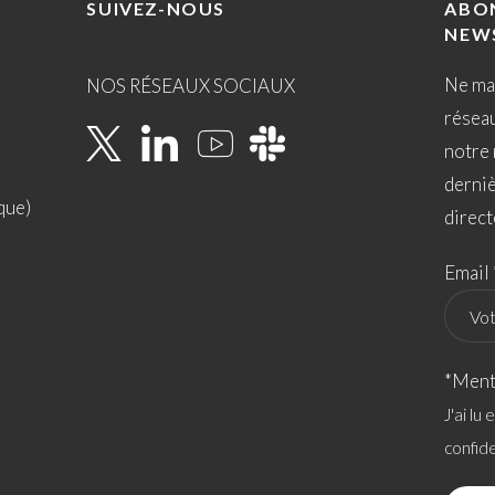
SUIVEZ-NOUS
ABO
NEW
Ne ma
NOS RÉSEAUX SOCIAUX
résea
notre 
derni
que)
direct
Email 
*Ment
J'ai lu
confide