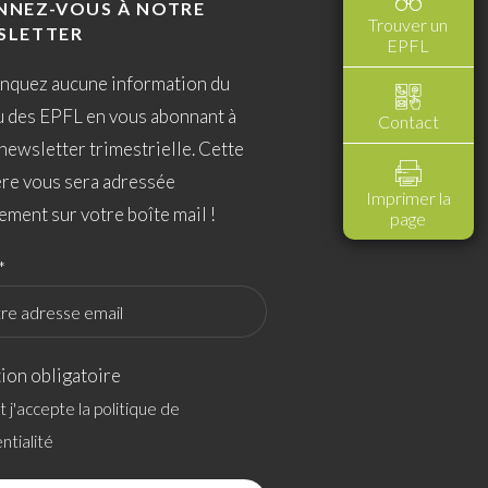
NNEZ-VOUS À NOTRE
Trouver un
SLETTER
EPFL
nquez aucune information du
u des EPFL en vous abonnant à
Contact
newsletter trimestrielle. Cette
ère vous sera adressée
Imprimer la
ement sur votre boîte mail !
page
*
ion obligatoire
 et j'accepte la politique de
ntialité