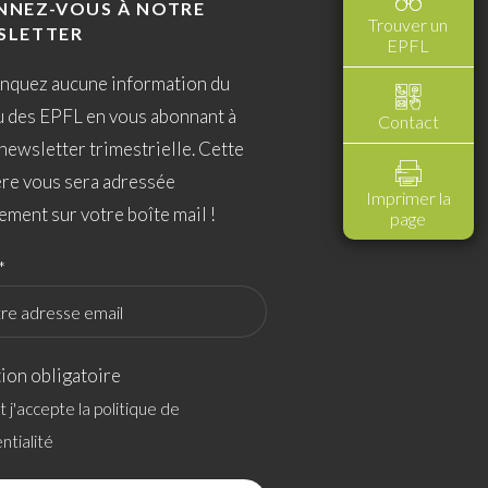
NNEZ-VOUS À NOTRE
Trouver un
SLETTER
EPFL
nquez aucune information du
u des EPFL en vous abonnant à
Contact
newsletter trimestrielle. Cette
ère vous sera adressée
Imprimer la
ement sur votre boîte mail !
page
*
ion obligatoire
 et j'accepte la politique de
ntialité