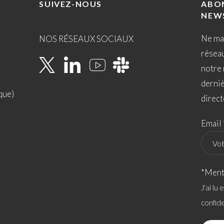
SUIVEZ-NOUS
ABO
NEW
Ne ma
NOS RÉSEAUX SOCIAUX
résea
notre 
derni
que)
direct
Email 
*Ment
J'ai lu
confide