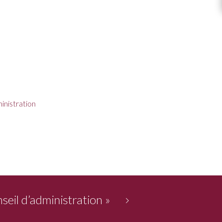
inistration
seil d’administration
»