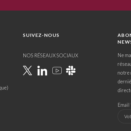
SUIVEZ-NOUS
ABO
NEW
Ne ma
NOS RÉSEAUX SOCIAUX
résea
notre 
derni
que)
direct
Email 