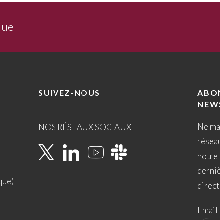
que
SUIVEZ-NOUS
ABO
NEW
Ne ma
NOS RÉSEAUX SOCIAUX
résea
notre 
derni
que)
direct
Email 