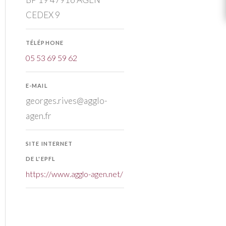
CEDEX 9
TÉLÉPHONE
05 53 69 59 62
E-MAIL
georges.rives@agglo-
agen.fr
SITE INTERNET
DE L'EPFL
https://www.agglo-agen.net/