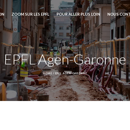
ION
ZOOM SUR LES EPFL
POUR ALLER PLUS LOIN
NOUS CON
EPFL Agen-Garonne
HOME
/
EPFL AGEN-GARONNE