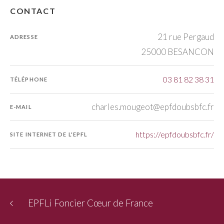
CONTACT
21 rue Pergaud
ADRESSE
25000 BESANCON
03 81 82 38 31
TÉLÉPHONE
charles.mougeot@epfdoubsbfc.fr
E-MAIL
https://epfdoubsbfc.fr/
SITE INTERNET DE L'EPFL
EPFLi Foncier Cœur de France