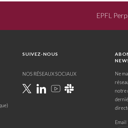
EPFL Perp
SUIVEZ-NOUS
ABO
NEW
Ne ma
NOS RÉSEAUX SOCIAUX
résea
notre 
derni
que)
direct
Email 