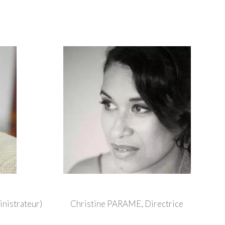
nistrateur)
Christine PARAME, Directrice