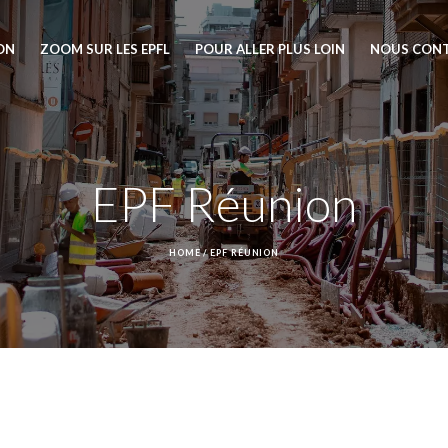
ION
ZOOM SUR LES EPFL
POUR ALLER PLUS LOIN
NOUS CON
EPF Réunion
HOME
/
EPF RÉUNION