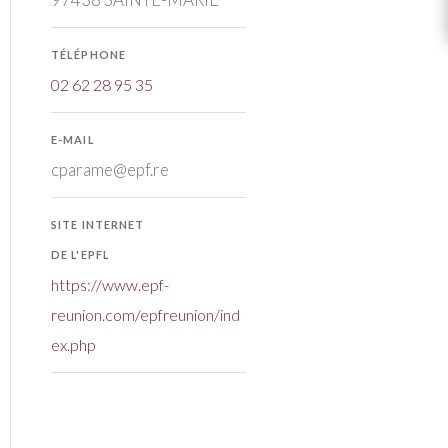
TÉLÉPHONE
02 62 28 95 35
E-MAIL
cparame@epf.re
SITE INTERNET
DE L'EPFL
https://www.epf-
reunion.com/epfreunion/ind
ex.php