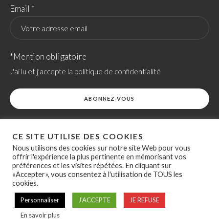
Email *
*Mention obligatoire
J'ai lu et j'accepte la politique de confidentialité
CE SITE UTILISE DES COOKIES
Nous utilisons des cookies sur notre site Web pour vous
offrir l'expérience la plus pertinente en mémorisant vos
préférences et les visites répétées. En cliquant sur
ACCESSIBILITÉ
POLITIQUE RELATIVE AUX COOKIES
«Accepter», vous consentez à l'utilisation de TOUS les
SITEMAP
SITE RÉALISÉ PAR OVERSCAN
cookies.
Politique de confidentialité
Personnaliser
J'ACCEPTE
/ ASSOCIATION DES EPFL ©
JE REFUSE
2021
En savoir plus