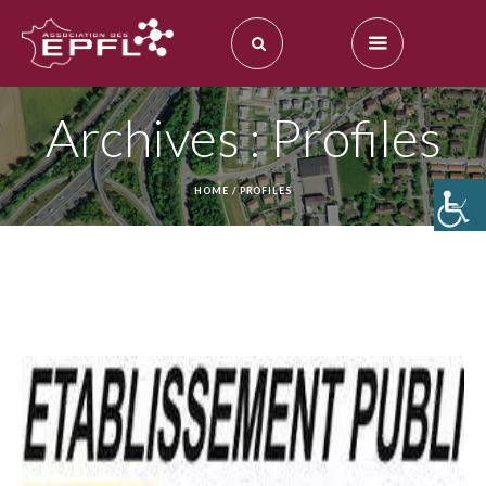
Archives :
Profiles
HOME
/
PROFILES