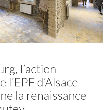
rg, l’action
e l’EPF d’Alsace
e la renaissance
autey