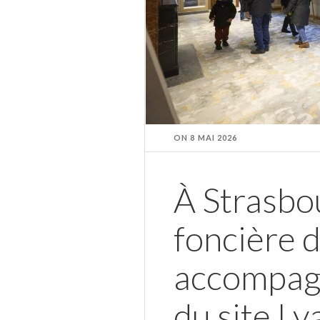
ON
8 MAI 2026
À Strasbou
foncière d
accompagn
du site Ly