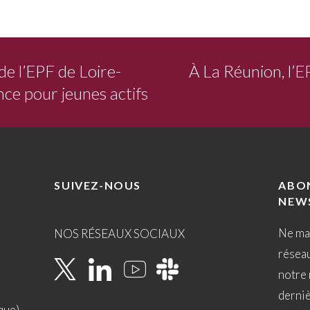
de l’EPF de Loire-
À La Réunion, l’E
nce pour jeunes actifs
SUIVEZ-NOUS
ABO
NEW
Ne ma
NOS RÉSEAUX SOCIAUX
résea
notre 
derni
que)