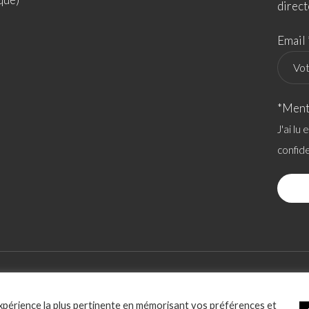
direct
Email 
*Ment
J'ai lu
confide
ACCESSIBILITÉ
POLITIQUE RELATIVE AUX COOKIES
SOCIATION
expérience la plus pertinente en mémorisant vos préférences et