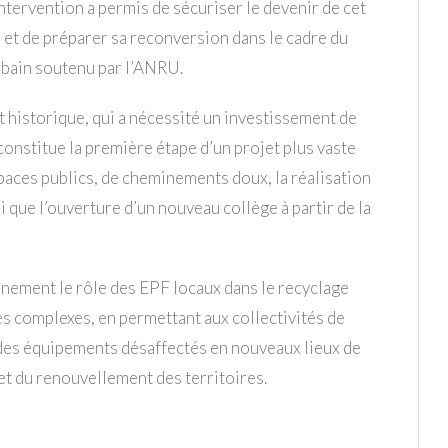
tervention a permis de sécuriser le devenir de cet
 et de préparer sa reconversion dans le cadre du
rbain soutenu par l’ANRU.
t historique, qui a nécessité un investissement de
 constitue la première étape d’un projet plus vaste
paces publics, de cheminements doux, la réalisation
 que l’ouverture d’un nouveau collège à partir de la
inement le rôle des EPF locaux dans le recyclage
es complexes, en permettant aux collectivités de
des équipements désaffectés en nouveaux lieux de
 et du renouvellement des territoires.