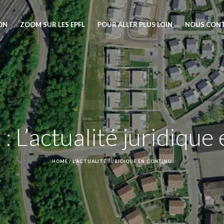
ION
ZOOM SUR LES EPFL
POUR ALLER PLUS LOIN
NOUS CON
 :
L’actualité juridique
HOME
/
L’ACTUALITÉ JURIDIQUE EN CONTINU