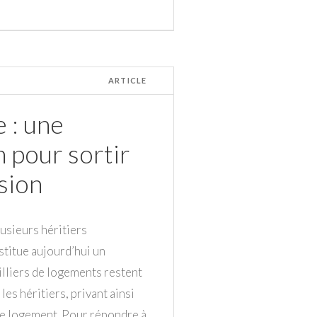
ARTICLE
 : une
 pour sortir
ision
lusieurs héritiers
titue aujourd’hui un
illiers de logements restent
es héritiers, privant ainsi
 de logement. Pour répondre à