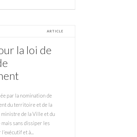
ARTICLE
ur la loi de
de
ment
ée par la nomination de
 du territoire et de la
inistre de la Ville et du
 mais sans dissiper les
’exécutif et à...