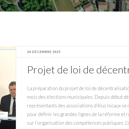
24 DÉCEMBRE 2025
Projet de loi de décent
La préparation du projet de loi de décentralisati
mois des élections municipales. Depuis début dé
représentants des associations d’élus locaux se
pour définir les grandes lignes de la réforme et r
sur l’organisation des compétences publiques. L’o