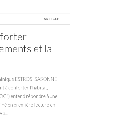
ARTICLE
nforter
gements et la
ominique ESTROSI SASONNE
 à conforter l’habitat,
CHOC”) entend répondre à une
miné en première lecture en
a...