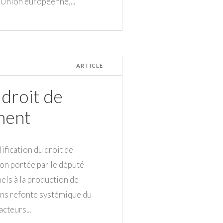
l’Union européenne,...
ARTICLE
 droit de
ment
fication du droit de
ion portée par le député
els à la production de
ans refonte systémique du
acteurs...