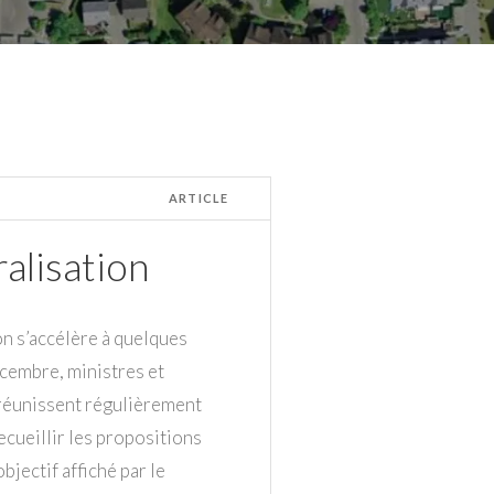
ARTICLE
ralisation
on s’accélère à quelques
cembre, ministres et
 réunissent régulièrement
ecueillir les propositions
bjectif affiché par le