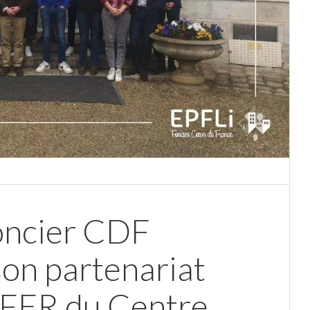
oncier CDF
son partenariat
AFER du Centre