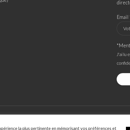
direct
Email 
*Ment
J'ai lu
confide
ACCESSIBILITÉ
POLITIQUE RELATIVE AUX COOKIES
SOCIATION
expérience la plus pertinente en mémorisant vos préférences et