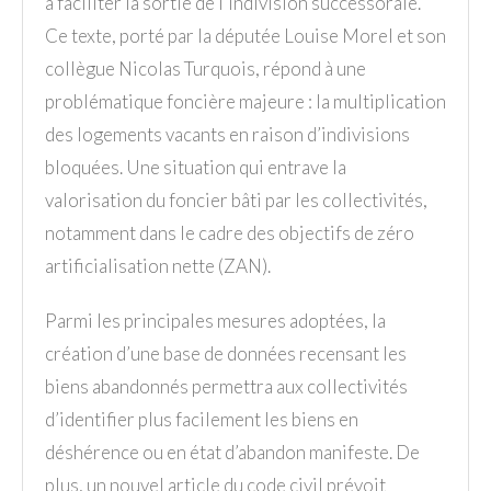
à faciliter la sortie de l’indivision successorale.
Ce texte, porté par la députée Louise Morel et son
collègue Nicolas Turquois, répond à une
problématique foncière majeure : la multiplication
des logements vacants en raison d’indivisions
bloquées. Une situation qui entrave la
valorisation du foncier bâti par les collectivités,
notamment dans le cadre des objectifs de zéro
artificialisation nette (ZAN).
Parmi les principales mesures adoptées, la
création d’une base de données recensant les
biens abandonnés permettra aux collectivités
d’identifier plus facilement les biens en
déshérence ou en état d’abandon manifeste. De
plus, un nouvel article du code civil prévoit