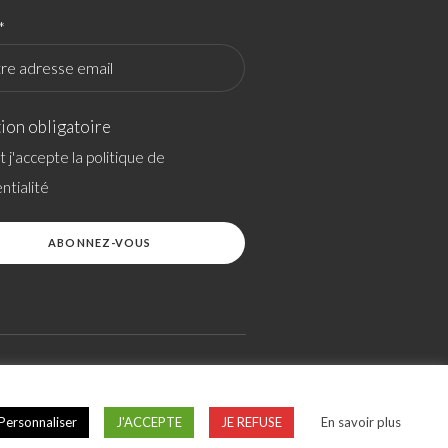
*
ion obligatoire
 et j'accepte la politique de
ntialité
SITEMAP
SITE RÉALISÉ PAR OVERSCAN
Personnaliser
J'ACCEPTE
JE REFUSE
En savoir plus