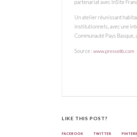
partenariat avec InSite Fr
Un atelier réunissant habita
institutionnels, avec une in
Communauté Pays Basque, a 
Source :
www.presselib.com
LIKE THIS POST?
FACEBOOK
TWITTER
PINTER