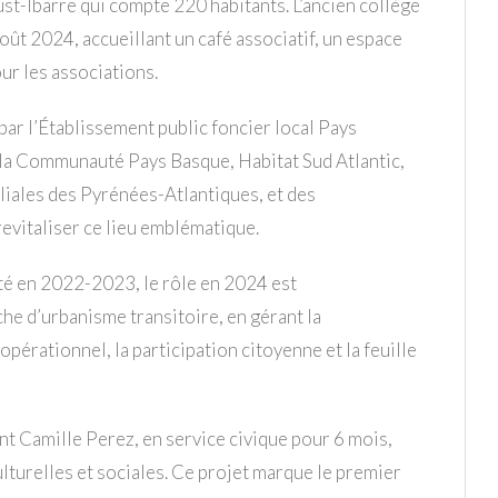
st-Ibarre qui compte 220 habitants. L’ancien collège
oût 2024, accueillant un café associatif, un espace
 pour les associations.
 par l’Établissement public foncier local Pays
 la Communauté Pays Basque, Habitat Sud Atlantic,
liales des Pyrénées-Atlantiques, et des
 revitaliser ce lieu emblématique.
ité en 2022-2023, le rôle en 2024 est
e d’urbanisme transitoire, en gérant la
érationnel, la participation citoyenne et la feuille
nt Camille Perez, en service civique pour 6 mois,
culturelles et sociales. Ce projet marque le premier