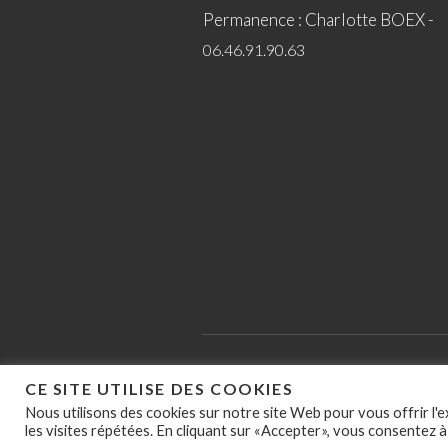
Permanence : Charlotte BOEX -
06.46.91.90.63
Politique de confidentialité
/ AS
CE SITE UTILISE DES COOKIES
DES EPFL © 2021
Nous utilisons des cookies sur notre site Web pour vous offrir l'
les visites répétées. En cliquant sur «Accepter», vous consentez à 