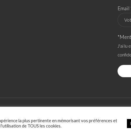
Email 
*Ment
J'ai lu
confide
ACCESSIBILITÉ
POLITIQUE RELATIVE AUX COOKIES
SOCIATION
expérience la plus pertinente en mémorisant vos préférences et
l'utilisation de TOUS les cookies.