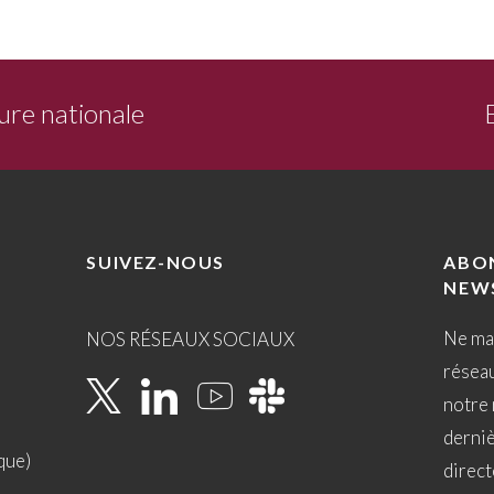
ure nationale
SUIVEZ-NOUS
ABO
NEW
Ne ma
NOS RÉSEAUX SOCIAUX
résea
notre 
derni
que)
direct