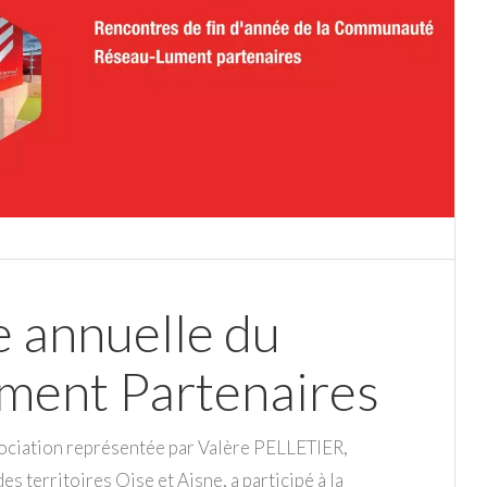
 annuelle du
ment Partenaires
ociation représentée par Valère PELLETIER,
es territoires Oise et Aisne, a participé à la