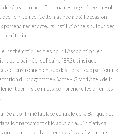
 du réseau Lument Partenaires, organisée au Hub
e des Territoires. Cette matinée a été l’occasion
 partenaires et acteurs institutionnels autour des
t territoriale.
eurs thématiques clés pour l’Association, en
ant et le bail réel solidaire (BRS), ainsi que
iaux et environnementaux des tiers-lieux par l’outil «
ntation du programme « Santé – Grand Âge » de la
alement permis de mieux comprendre les priorités
.
atinée a confirmé la place centrale de la Banque des
 dans le financement et le soutien aux initiatives
nts ont pu mesurer l’ampleur des investissements