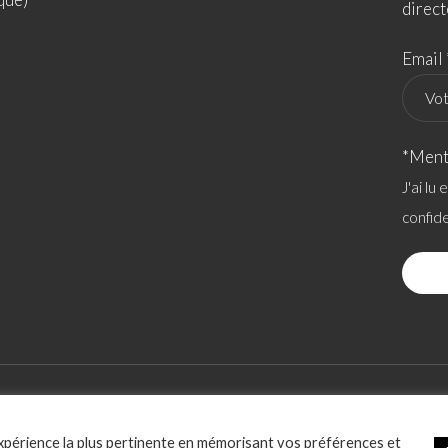
direct
Email 
*Ment
J'ai lu
confide
ACCESSIBILITÉ
POLITIQUE RELATIVE AUX COOKIES
SOCIATION
expérience la plus pertinente en mémorisant vos préférences et