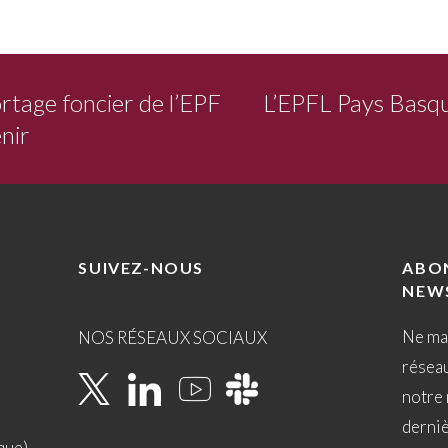
rtage foncier de l’EPF
L’EPFL Pays Basqu
nir
SUIVEZ-NOUS
ABO
NEW
Ne ma
NOS RÉSEAUX SOCIAUX
résea
notre 
derni
que)